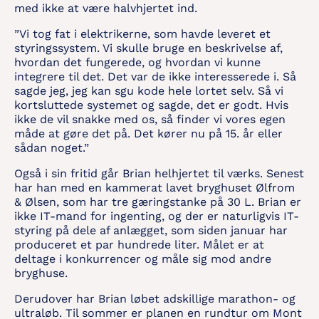
med ikke at være halvhjertet ind.
”Vi tog fat i elektrikerne, som havde leveret et
styringssystem. Vi skulle bruge en beskrivelse af,
hvordan det fungerede, og hvordan vi kunne
integrere til det. Det var de ikke interesserede i. Så
sagde jeg, jeg kan sgu kode hele lortet selv. Så vi
kortsluttede systemet og sagde, det er godt. Hvis
ikke de vil snakke med os, så finder vi vores egen
måde at gøre det på. Det kører nu på 15. år eller
sådan noget.”
Også i sin fritid går Brian helhjertet til værks. Senest
har han med en kammerat lavet bryghuset Ølfrom
& Ølsen, som har tre gæringstanke på 30 L. Brian er
ikke IT-mand for ingenting, og der er naturligvis IT-
styring på dele af anlægget, som siden januar har
produceret et par hundrede liter. Målet er at
deltage i konkurrencer og måle sig mod andre
bryghuse.
Derudover har Brian løbet adskillige marathon- og
ultraløb. Til sommer er planen en rundtur om Mont