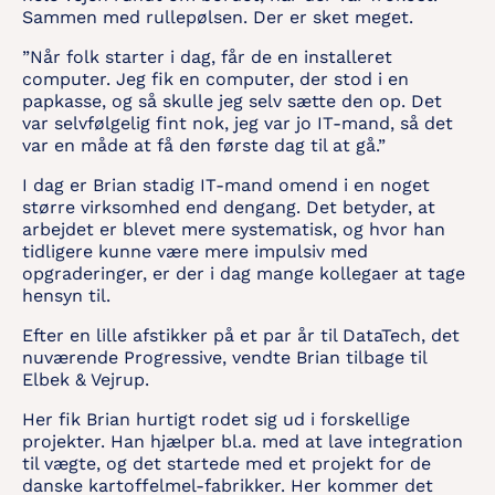
Sammen med rullepølsen. Der er sket meget.
”Når folk starter i dag, får de en installeret
computer. Jeg fik en computer, der stod i en
papkasse, og så skulle jeg selv sætte den op. Det
var selvfølgelig fint nok, jeg var jo IT-mand, så det
var en måde at få den første dag til at gå.”
I dag er Brian stadig IT-mand omend i en noget
større virksomhed end dengang. Det betyder, at
arbejdet er blevet mere systematisk, og hvor han
tidligere kunne være mere impulsiv med
opgraderinger, er der i dag mange kollegaer at tage
hensyn til.
Efter en lille afstikker på et par år til DataTech, det
nuværende Progressive, vendte Brian tilbage til
Elbek & Vejrup.
Her fik Brian hurtigt rodet sig ud i forskellige
projekter. Han hjælper bl.a. med at lave integration
til vægte, og det startede med et projekt for de
danske kartoffelmel-fabrikker. Her kommer det