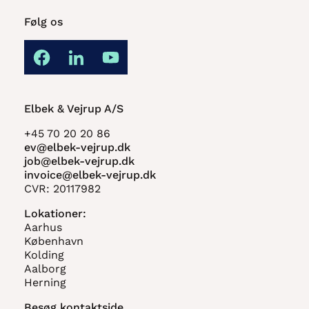
Følg os
Elbek & Vejrup A/S
+45 70 20 20 86
ev@elbek-vejrup.dk
job@elbek-vejrup.dk
invoice@elbek-vejrup.dk
CVR: 20117982
Lokationer:
Aarhus
København
Kolding
Aalborg
Herning
Besøg kontaktside