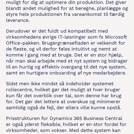
muligt for dig at optimere din produktion. Det giver
blandt andet mulighed for at beregne, planlægge og
styre hele produktionen fra vareankomst til færdig
leverance.
Derudover er det fuldt ud kompatibelt med
virksomhedens øvrige IT-løsninger som fx Microsoft
Office-pakken. Brugergrænsefladen er velkendt for
de fleste, og vil derfor føles intuitivt og nemt at
komme i gang med at bruge. Det er en stor hjælp,
når man skal arbejde med et nyt system og bidrager
til en hurtig og effektiv overgang til det nye system,
samt en hurtigere onboarding af nye medarbejdere.
Sidst men ikke mindst så indeholder systemet
rollecentre, hvilket gør det muligt at hver bruger
kun får det overblik over tal, som denne har brug
for. Det gør det lettere at overskue og minimerer
samtidig også de fejl, der ellers ville kunne opstå.
Prisstrukturen for Dynamics 365 Business Central
er også yderst fleksible, hvilket er en stor fordel for
virksomheder, som vokser. Med dette system kan