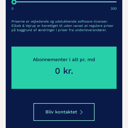
0
300
Priserne er vejledende og udelukkende software-licenser.
Elbek & Vejrup er berettiget til uden varsel at regulere priser
på baggrund af ændringer i priser fra underleverandører.
Abonnementer i alt pr. md
0
kr.
Bliv kontaktet