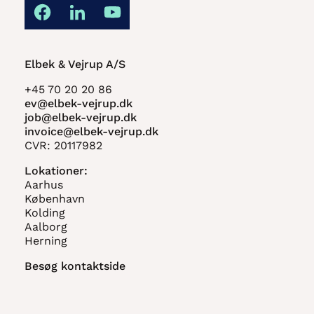
Elbek & Vejrup A/S
+45 70 20 20 86
ev@elbek-vejrup.dk
job@elbek-vejrup.dk
invoice@elbek-vejrup.dk
CVR: 20117982
Lokationer:
Aarhus
København
Kolding
Aalborg
Herning
Besøg kontaktside