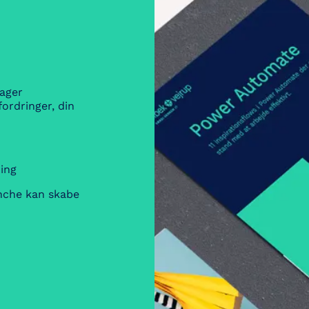
tager
ordringer, din
ing
anche kan skabe