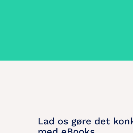
Lad os gøre det konk
med eBooks