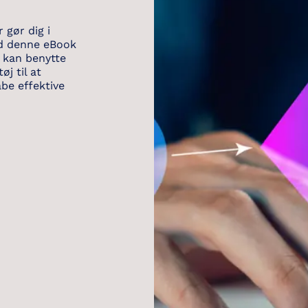
 gør dig i
ad denne eBook
u kan benytte
j til at
be effektive