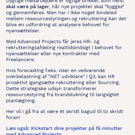
Dygtige medarbejdere er vigtige brikker, som helst
skal være på lager
, når nye projekter skal ”bygges”
og gennemføres. Men har I ikke noget bindeled
mellem ressourcestyringen og rekruttering kan det
blive en udfordring at analysere behovet for
nyansættelser.
Med Advanced Projects får jeres HR- og
rekrutteringsafdeling realtidsindsigt i behovet for
nyansættelser eller nye kontrakter med
Freelancere.
Hvis forecasting f.eks. viser en vedvarende
overbelastning af ".NET udviklere" i Q3, kan HR
proaktivt igangsætte rekruttering eller Sourcing.
Dette strategiske udsyn transformerer
ressourcestyring fra brandslukning til langsigtet
planlægning.
Her vil I gå fra at være ét skridt bagud til to skridt
foran!
Læs også: Kickstart dine projekter på få minutter
med Advanced Projects