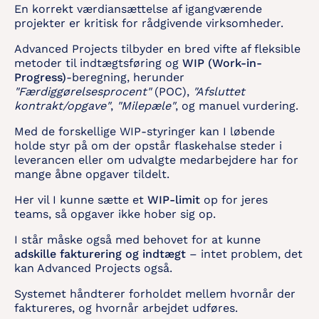
En korrekt værdiansættelse af igangværende
projekter er kritisk for rådgivende virksomheder.
Advanced Projects tilbyder en bred vifte af fleksible
metoder til indtægtsføring og
WIP (Work-in-
Progress)
-beregning, herunder
"Færdiggørelsesprocent"
(POC),
"Afsluttet
kontrakt/opgave"
,
"Milepæle"
, og manuel vurdering.
Med de forskellige WIP-styringer kan I løbende
holde styr på om der opstår flaskehalse steder i
leverancen eller om udvalgte medarbejdere har for
mange åbne opgaver tildelt.
Her vil I kunne sætte et
WIP-limit
op for jeres
teams, så opgaver ikke hober sig op.
I står måske også med behovet for at kunne
adskille fakturering og indtægt
– intet problem, det
kan Advanced Projects også.
Systemet håndterer forholdet mellem hvornår der
faktureres, og hvornår arbejdet udføres.