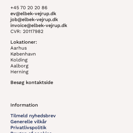
+45 70 20 20 86
ev@elbek-vejrup.dk
job@elbek-vejrup.dk
invoice@elbek-vejrup.dk
CVR: 20117982
Lokationer:
Aarhus
København
Kolding
Aalborg
Herning
Besøg kontaktside
Information
Tilmeld nyhedsbrev
Generelle vilkår
Privatlivspolitik