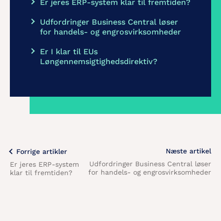
Er jeres ERP-system klar til fremtiden?
Udfordringer Business Central løser
for handels- og engrosvirksomheder
Er I klar til EUs
Løngennemsigtighedsdirektiv?
Næste artikel
Forrige artikler
Udfordringer Business Central løser
Er jeres ERP-system
for handels- og engrosvirksomheder
klar til fremtiden?