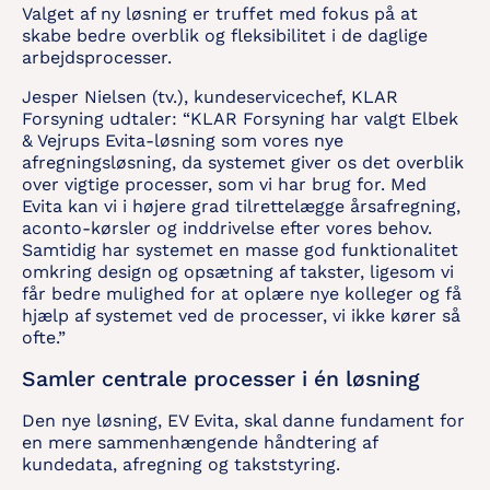
Valget af ny løsning er truffet med fokus på at
skabe bedre overblik og fleksibilitet i de daglige
arbejdsprocesser.
Jesper Nielsen (tv.), kundeservicechef, KLAR
Forsyning udtaler: “KLAR Forsyning har valgt Elbek
& Vejrups Evita-løsning som vores nye
afregningsløsning, da systemet giver os det overblik
over vigtige processer, som vi har brug for. Med
Evita kan vi i højere grad tilrettelægge årsafregning,
aconto-kørsler og inddrivelse efter vores behov.
Samtidig har systemet en masse god funktionalitet
omkring design og opsætning af takster, ligesom vi
får bedre mulighed for at oplære nye kolleger og få
hjælp af systemet ved de processer, vi ikke kører så
ofte.”
Samler centrale processer i én løsning
Den nye løsning, EV Evita, skal danne fundament for
en mere sammenhængende håndtering af
kundedata, afregning og takststyring.