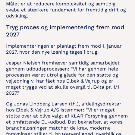
Målet er at reducere kompleksitet og samtidig
skabe et stærkere fundament for fremtidig drift og
udvikling.
Tryg proces og implementering frem mod
2027
Implementeringen er planlagt frem mod 1. januar
2027, hvor den nye løsning tages i brug.
Jesper Nielsen fremhæver samtidig samarbejdet
gennem udbudsprocessen: “Vi har gennem hele
processen været utrolig glade for den støtte og
vejledning vi har fået hos Elbek & Vejrup og er
meget trygge ved at skulle overgå til Evita pr. 1/1
2027.”
Og Jonas Lindberg Larsen (th.), afdelingsdirektør
hos Elbek & Vejrup A/S istemmer: “Vi er meget
stolte over at blive valgt af KLAR Forsyning gennem
et omfattende EU-udbud. Det bekræfter, at vores
brancheløsninger matcher de krav, moderne
forsyninger stiller til brugervenlighed, overblik og