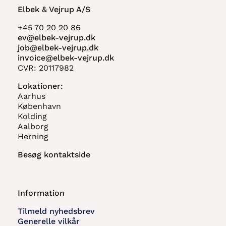
Elbek & Vejrup A/S
+45 70 20 20 86
ev@elbek-vejrup.dk
job@elbek-vejrup.dk
invoice@elbek-vejrup.dk
CVR: 20117982
Lokationer:
Aarhus
København
Kolding
Aalborg
Herning
Besøg kontaktside
Information
Tilmeld nyhedsbrev
Generelle vilkår